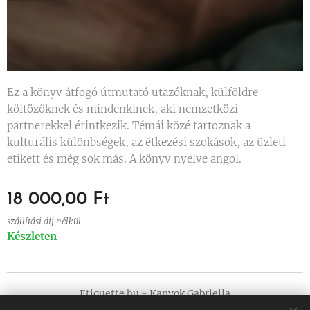
Ez a könyv átfogó útmutató utazóknak, külföldre
költözőknek és mindenkinek, aki nemzetközi
partnerekkel érintkezik. Témái közé tartoznak a
kulturális különbségek, az étkezési szokások, az üzleti
etikett és még sok más. A könyv nyelve angol.
18 000,00
Ft
szállítási díj nélkül
Készleten
Etiquette.hu - Kanyok Gabriella