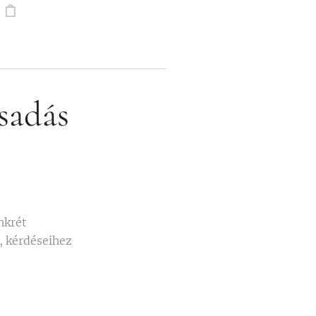
sadás
nkrét
, kérdéseihez