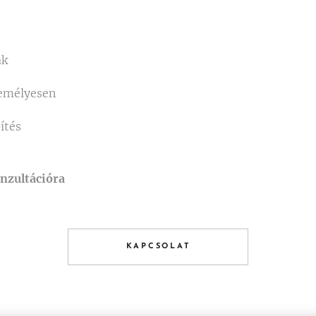
ak
zemélyesen
ítés
nzultációra
KAPCSOLAT