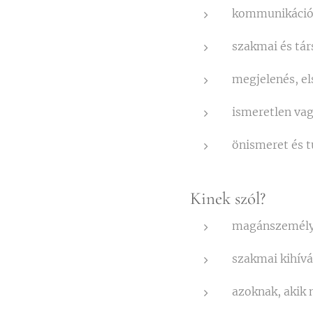
kommunikáció 
szakmai és tá
megjelenés, e
ismeretlen vag
önismeret és t
Kinek szól?
magánszemél
szakmai kihív
azoknak, akik 