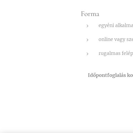
Forma
egyéni alkalm
online vagy s
rugalmas felép
👉
Időpontfoglalás ko