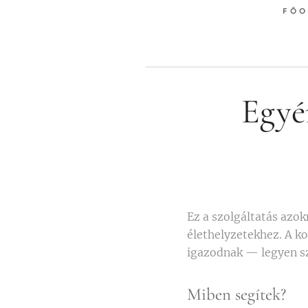
FŐO
Egyé
Ez a szolgáltatás azo
élethelyzetekhez. A ko
igazodnak — legyen sz
Miben segítek?