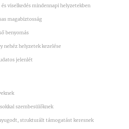
és viselkedés mindennapi helyzetekben
rsas magabiztosság
lső benyomás
y nehéz helyzetek kezelése
udatos jelenlét
yeknek
ásokkal szembesülőknek
nyugodt, strukturált támogatást keresnek