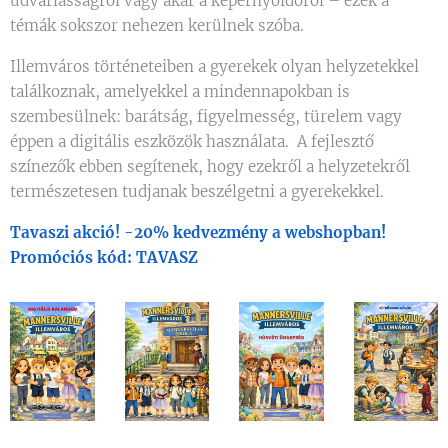
udvariasságról vagy akár a képernyőidőről – ezek a
témák sokszor nehezen kerülnek szóba.
Illemváros történeteiben a gyerekek olyan helyzetekkel
találkoznak, amelyekkel a mindennapokban is
szembesülnek: barátság, figyelmesség, türelem vagy
éppen a digitális eszközök használata. A fejlesztő
színezők ebben segítenek, hogy ezekről a helyzetekről
természetesen tudjanak beszélgetni a gyerekekkel.
Tavaszi akció! -20% kedvezmény a webshopban!
Promóciós kód: TAVASZ