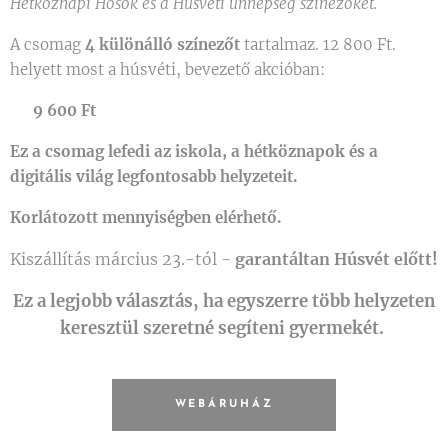
Hétköznapi Hősök és a Húsvéti ünnepség színezőket.
A csomag
4 különálló színezőt
tartalmaz. 12 800 Ft.
helyett most a húsvéti, bevezető akcióban:
⭐
9 600 Ft
Ez a csomag lefedi az iskola, a hétköznapok és a
digitális világ legfontosabb helyzeteit.
Korlátozott mennyiségben elérhető.
Kiszállítás március 23.-tól -
garantáltan Húsvét előtt!
Ez a legjobb választás, ha egyszerre több helyzeten
keresztül szeretné segíteni gyermekét.
WEBÁRUHÁZ