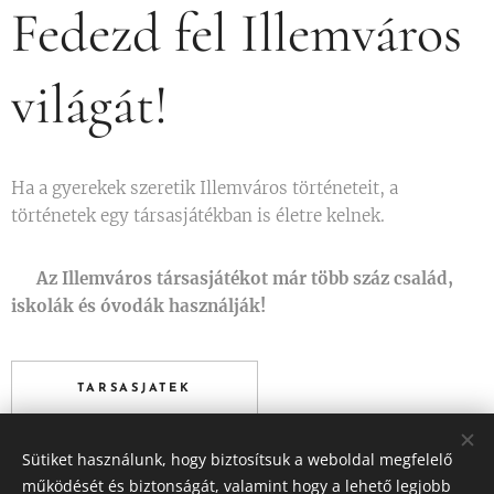
Fedezd fel Illemváros
világát!
Ha a gyerekek szeretik Illemváros történeteit, a
történetek egy társasjátékban is életre kelnek.
🎲
Az Illemváros társasjátékot már több száz család,
iskolák és óvodák használják!
TARSASJATEK
Sütiket használunk, hogy biztosítsuk a weboldal megfelelő
működését és biztonságát, valamint hogy a lehető legjobb