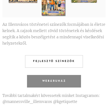
Az Illemváros történetei színezők formájában is életre
kelnek. A rajzok mellett rövid történetek és kérdések
segítik a közös beszélgetést a mindennapi viselkedési
helyzetekről.
FEJLESZTŐ SZÍNEZŐK
WEBÁRUHÁZ
További tartalmakért kövessetek minket Instagramon:
@mannersville_illemvaros @kgetiquette