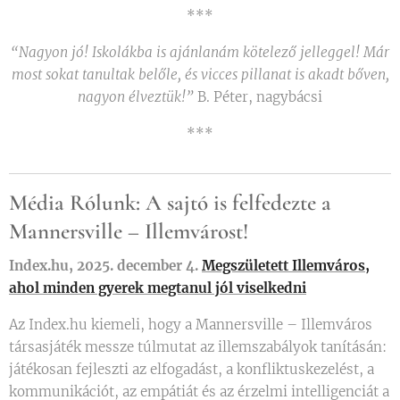
***
“Nagyon jó! Iskolákba is ajánlanám kötelező jelleggel! Már
most sokat tanultak belőle, és vicces pillanat is akadt bőven,
nagyon élveztük!”
B. Péter, nagybácsi
***
Média Rólunk: A sajtó is felfedezte a
Mannersville – Illemvárost!
Index.hu, 2025. december 4.
Megszületett Illemváros,
ahol minden gyerek megtanul jól viselkedni
Az Index.hu kiemeli, hogy a Mannersville – Illemváros
társasjáték messze túlmutat az illemszabályok tanításán:
játékosan fejleszti az elfogadást, a konfliktuskezelést, a
kommunikációt, az empátiát és az érzelmi intelligenciát a