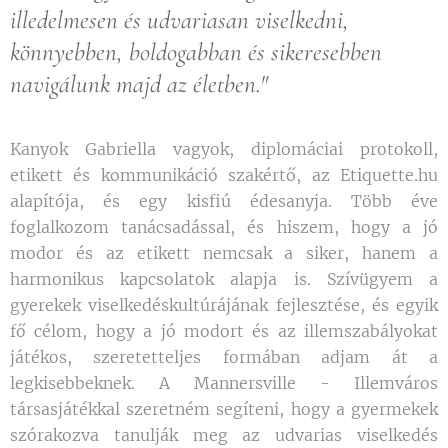
illedelmesen és udvariasan viselkedni,
könnyebben, boldogabban és sikeresebben
navigálunk majd az életben."
Kanyok Gabriella vagyok, diplomáciai protokoll,
etikett és kommunikáció szakértő, az Etiquette.hu
alapítója, és egy kisfiú édesanyja. Több éve
foglalkozom tanácsadással, és hiszem, hogy a jó
modor és az etikett nemcsak a siker, hanem a
harmonikus kapcsolatok alapja is. Szívügyem a
gyerekek viselkedéskultúrájának fejlesztése, és egyik
fő célom, hogy a jó modort és az illemszabályokat
játékos, szeretetteljes formában adjam át a
legkisebbeknek. A Mannersville - Illemváros
társasjátékkal szeretném segíteni, hogy a gyermekek
szórakozva tanulják meg az udvarias viselkedés