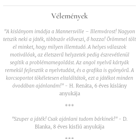
Vélemények
"A kislányom imádja a Mannersville – Illemvárost! Nagyon
tetszik neki a játék, többször előveszi, ő hozza! Örömmel tölt
el minket, hogy milyen illemtudó. A helyes válaszok
motiválóak, az életszerű helyzetek pedig észrevétlenül
segítik a problémamegoldást. Az angol nyelvű kártyák
remekül fejlesztik a nyelvtudást, és a grafika is gyönyörű. A
korcsoportot tökéletesen eltaláltátok, ezt a játékot minden
óvodában ajánlanám!"
- H. Renáta, 6 éves kislány
anyukája
***
"Szuper a játék! Csak ajánlani tudom bárkinek!"
- D.
Blanka, 8 éves kisfiú anyukája