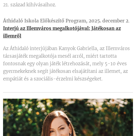
21. század kihívásaihoz.
Áthidaló Iskola Előkészítő Program, 2025. december 2
.
Interjú az Illemváros megalkotójával: Játékosan az
illemről
Az Áthidaló interjújában Kanyok Gabriella, az Illemváros
társasjáték megalkotója mesél arról, miért tartotta
fontosnak egy olyan játék létrehozását, mely 5-10 éves
gyermekeknek segít játékosan elsajátítani az illemet, az
empátiát és a szociális-érzelmi készségeket.