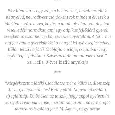
***
“Az Illemváros egy szépen kivitelezett, tartalmas játék.
Kétnyelvű, neurodiverz családként sok mindent élvezek a
játékban: szórakozva, közösen tanulunk illemszabályokat,
viselkedési normákat, ami egy atipikus fejlődésű gyerek
esetében sokszor nehezebb, kevésbé egyértelmű. A férjem is
tud játszani a gyerekünkkel az angol kártyák segítségével.
Külön tetszik a játék többfajta opciója, csapatban vagy
egyénileg is játszható. Szívesen ajánlom mindenkinek!”
-
Sz. Hella, 8 éves kisfiú anyukája
***
“Megérkezett a játék! Csodálatos már a külső is, álomszép
forma, nagyon ötletes! Hiánypótló! Nagyon jó családi
elfoglaltság! Különösen az tetszik, hogy angol nyelven írt
kártyák is vannak benne, mert mindhárom unokám angol
tagozatos iskolába jár.”
M. Ágnes, nagymama