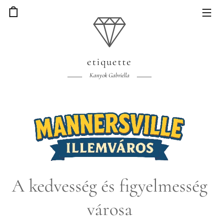
etiquette
Kanyok Gabriella
A kedvesség és figyelmesség
városa