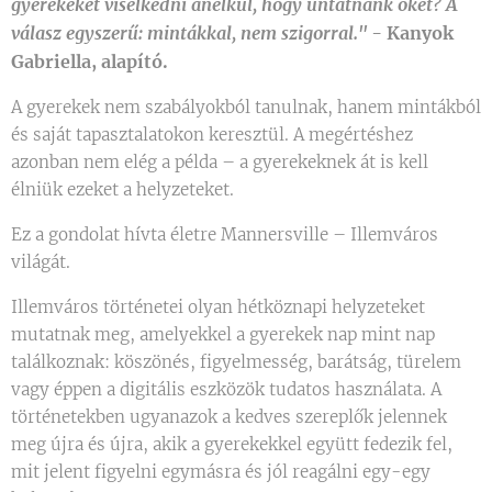
gyerekeket viselkedni anélkül, hogy untatnánk őket? A
válasz egyszerű: mintákkal, nem szigorral." -
Kanyok
Gabriella, alapító.
A gyerekek nem szabályokból tanulnak, hanem mintákból
és saját tapasztalatokon keresztül. A megértéshez
azonban nem elég a példa – a gyerekeknek át is kell
élniük ezeket a helyzeteket.
Ez a gondolat hívta életre Mannersville – Illemváros
világát.
Illemváros történetei olyan hétköznapi helyzeteket
mutatnak meg, amelyekkel a gyerekek nap mint nap
találkoznak: köszönés, figyelmesség, barátság, türelem
vagy éppen a digitális eszközök tudatos használata. A
történetekben ugyanazok a kedves szereplők jelennek
meg újra és újra, akik a gyerekekkel együtt fedezik fel,
mit jelent figyelni egymásra és jól reagálni egy-egy