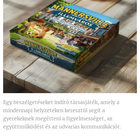
Egy beszélgetéseket indító társasjáték, amely a
mindennapi helyzeteken keresztül segít a
gyerekeknek megérteni a figyelmességet, az
együttműködést és az udvarias kommunikációt.