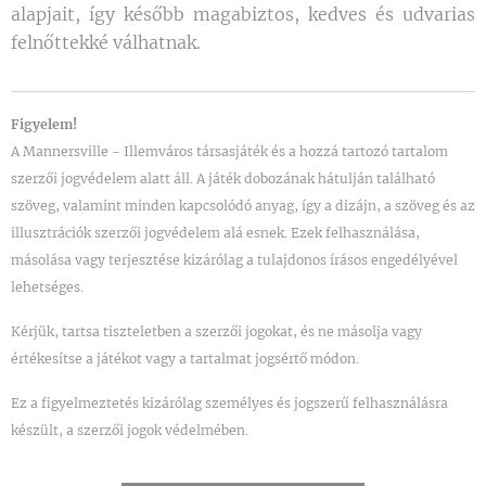
alapjait, így később magabiztos, kedves és udvarias
felnőttekké válhatnak.
Figyelem!
A Mannersville - Illemváros társasjáték és a hozzá tartozó tartalom
szerzői jogvédelem alatt áll. A játék dobozának hátulján található
szöveg, valamint minden kapcsolódó anyag, így a dizájn, a szöveg és az
illusztrációk szerzői jogvédelem alá esnek. Ezek felhasználása,
másolása vagy terjesztése kizárólag a tulajdonos írásos engedélyével
lehetséges.
Kérjük, tartsa tiszteletben a szerzői jogokat, és ne másolja vagy
értékesítse a játékot vagy a tartalmat jogsértő módon.
Ez a figyelmeztetés kizárólag személyes és jogszerű felhasználásra
készült, a szerzői jogok védelmében.