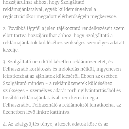
hozzájárulhat ahhoz, hogy Szolgáltató
reklámajánlataival, egyéb küldeményeivel a
regisztrációkor megadott elérhetőségein megkeresse.
2. Továbbá Ügyfél a jelen tájékoztató rendelkezéseit szem
előtt tartva hozzájárulhat ahhoz, hogy Szolgáltató a
reklámajánlatok küldéséhez szükséges személyes adatait
kezelje.
3. Szolgáltató nem küld kéretlen reklámüzenetet, és
Felhasználó korlátozás és indokolás nélkül, ingyenesen
leiratkozhat az ajánlatok küldéséről. Ebben az esetben
Szolgáltató minden - a reklámüzenetek küldéséhez
szükséges - személyes adatát törli nyilvántartásából és
további reklámajánlataival nem keresi meg a
Felhasználót. Felhasználó a reklámokról leiratkozhat az
üzenetben lévő linkre kattintva.
4. Az adatgyűjtés ténye, a kezelt adatok köre és az