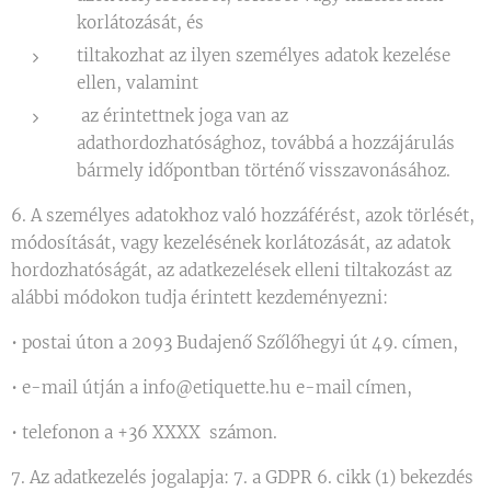
korlátozását, és
tiltakozhat az ilyen személyes adatok kezelése
ellen, valamint
az érintettnek joga van az
adathordozhatósághoz, továbbá a hozzájárulás
bármely időpontban történő visszavonásához.
6. A személyes adatokhoz való hozzáférést, azok törlését,
módosítását, vagy kezelésének korlátozását, az adatok
hordozhatóságát, az adatkezelések elleni tiltakozást az
alábbi módokon tudja érintett kezdeményezni:
• postai úton a 2093 Budajenő Szőlőhegyi út 49. címen,
• e-mail útján a info@etiquette.hu e-mail címen,
• telefonon a +36 XXXX számon.
7. Az adatkezelés jogalapja: 7. a GDPR 6. cikk (1) bekezdés