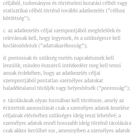
céljából, tudományos és történelmi kutatási célból vagy
statisztikai célból történő további adatkezelés ("célhoz
kötöttség");
c. az adatkezelés céljai szempontjából megfelelőek és
relevánsak kell, hogy legyenek, és a szükségesre kell
korlátozódniuk ("adattakarékosság");
d. pontosnak és szükség esetén naprakésznek kell
lenniük; minden észszerű intézkedést meg kell tenni
annak érdekében, hogy az adatkezelés céljai
szempontjából pontatlan személyes adatokat
haladéktalanul töröljék vagy helyesbítsék ("pontosság");
e. tárolásának olyan formában kell történnie, amely az
érintettek azonosítását csak a személyes adatok kezelése
céljainak eléréséhez szükséges ideig teszi lehetővé; a
személyes adatok ennél hosszabb ideig történő tárolására
csak akkor kerülhet sor, amennyiben a személyes adatok