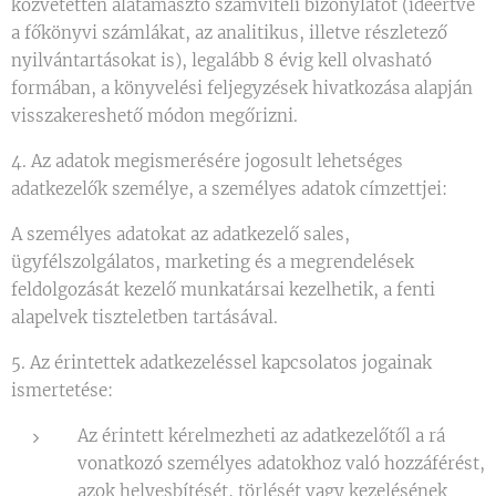
közvetetten alátámasztó számviteli bizonylatot (ideértve
a főkönyvi számlákat, az analitikus, illetve részletező
nyilvántartásokat is), legalább 8 évig kell olvasható
formában, a könyvelési feljegyzések hivatkozása alapján
visszakereshető módon megőrizni.
4. Az adatok megismerésére jogosult lehetséges
adatkezelők személye, a személyes adatok címzettjei:
A személyes adatokat az adatkezelő sales,
ügyfélszolgálatos, marketing és a megrendelések
feldolgozását kezelő munkatársai kezelhetik, a fenti
alapelvek tiszteletben tartásával.
5. Az érintettek adatkezeléssel kapcsolatos jogainak
ismertetése:
Az érintett kérelmezheti az adatkezelőtől a rá
vonatkozó személyes adatokhoz való hozzáférést,
azok helyesbítését, törlését vagy kezelésének