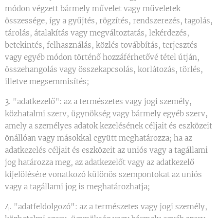
módon végzett bármely művelet vagy műveletek
összessége, így a gyűjtés, rögzítés, rendszerezés, tagolás,
tárolás, átalakítás vagy megváltoztatás, lekérdezés,
betekintés, felhasználás, közlés továbbítás, terjesztés
vagy egyéb módon történő hozzáférhetővé tétel útján,
összehangolás vagy összekapcsolás, korlátozás, törlés,
illetve megsemmisítés;
3. "adatkezelő": az a természetes vagy jogi személy,
közhatalmi szerv, ügynökség vagy bármely egyéb szerv,
amely a személyes adatok kezelésének céljait és eszközeit
önállóan vagy másokkal együtt meghatározza; ha az
adatkezelés céljait és eszközeit az uniós vagy a tagállami
jog határozza meg, az adatkezelőt vagy az adatkezelő
kijelölésére vonatkozó különös szempontokat az uniós
vagy a tagállami jog is meghatározhatja;
4. "adatfeldolgozó": az a természetes vagy jogi személy,