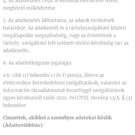
4. Az adatkezelés célja: A weboldal elérhetővé tétele,
megfelelő működtetése.
5. Az adatkezelés időtartama, az adatok törlésének
határideje: Az adatkezelő és a tárhelyszolgáltató közötti
megállapodás megszűnéséig, vagy az érintettnek a
tárhely-szolgáltató felé intézett törlési kérelméig tart az
adatkezelés.
6. Az adatfeldolgozás jogalapja:
a 6. cikk (1) bekezdés c) és f) pontja, illetve az
elektronikus kereskedelemi szolgáltatások, valamint az
információs társadalommal összefüggő szolgáltatások
egyes kérdéseiről szóló 2001. évi CVIII. törvény 13/A. § (3)
bekezdése.
Címzettek, akikkel a személyes adatokat közlik
(Adattovábbítás):