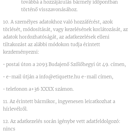
továbbá a hozzájárulás bármely időpontban
történő visszavonásához.
10. A személyes adatokhoz való hozzáférést, azok
törlését, módosítását, vagy kezelésének korlátozását, az
adatok hordozhatóságát, az adatkezelések elleni
tiltakozást az alábbi módokon tudja érintett
kezdeményezni:
• postai úton a 2093 Budajenő Szőlőhegyi út 49. címen,
• e-mail útján a info@etiquette.hu e-mail címen,
• telefonon a+36 XXXX számon.
11. Az érintett bármikor, ingyenesen leiratkozhat a
hírlevélről.
12. Az adatkezelés során igénybe vett adatfeldolgozó:
nincs