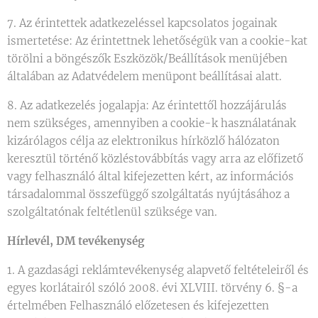
7. Az érintettek adatkezeléssel kapcsolatos jogainak
ismertetése: Az érintettnek lehetőségük van a cookie-kat
törölni a böngészők Eszközök/Beállítások menüjében
általában az Adatvédelem menüpont beállításai alatt.
8. Az adatkezelés jogalapja: Az érintettől hozzájárulás
nem szükséges, amennyiben a cookie-k használatának
kizárólagos célja az elektronikus hírközlő hálózaton
keresztül történő közléstovábbítás vagy arra az előfizető
vagy felhasználó által kifejezetten kért, az információs
társadalommal összefüggő szolgáltatás nyújtásához a
szolgáltatónak feltétlenül szüksége van.
Hírlevél, DM tevékenység
1. A gazdasági reklámtevékenység alapvető feltételeiről és
egyes korlátairól szóló 2008. évi XLVIII. törvény 6. §-a
értelmében Felhasználó előzetesen és kifejezetten