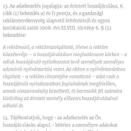
13. Az adatkezelés jogalapja: az érintett hozzájárulása, 6.
cikk (1) bekezdés a) és f) pontja, és a gazdasági
reklámtevékenység alapvető feltételeiről és egyes
korlátairól szóló 2008. évi XLVIII. törvény 6. § (5)
bekezdése:
A reklámozó, a reklámszolgáltató, illetve a reklám
közzétevője – a hozzájárulásban meghatározott körben - a
náluk hozzájáruló nyilatkozatot tevő személyek személyes
adatairól nyilvántartást vezet. Az ebben a nyilvántartásban
rögzített - a reklám címzettjére vonatkozó - adat csak a
hozzájáruló nyilatkozatban foglaltaknak megfelelően,
annak visszavonásáig kezelhető, és harmadik fél számára
kizárólag az érintett személy előzetes hozzájárulásával
adható át.
14. Tájékoztatjuk, hogy • az adatkezelés az Ön
hozzájárulásán alapul. • köteles a személyes adatokat