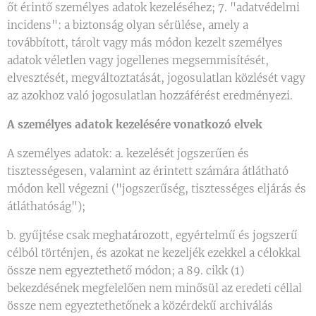
őt érintő személyes adatok kezeléséhez; 7. "adatvédelmi
incidens": a biztonság olyan sérülése, amely a
továbbított, tárolt vagy más módon kezelt személyes
adatok véletlen vagy jogellenes megsemmisítését,
elvesztését, megváltoztatását, jogosulatlan közlését vagy
az azokhoz való jogosulatlan hozzáférést eredményezi.
A személyes adatok kezelésére vonatkozó elvek
A személyes adatok: a. kezelését jogszerűen és
tisztességesen, valamint az érintett számára átlátható
módon kell végezni ("jogszerűség, tisztességes eljárás és
átláthatóság");
b. gyűjtése csak meghatározott, egyértelmű és jogszerű
célból történjen, és azokat ne kezeljék ezekkel a célokkal
össze nem egyeztethető módon; a 89. cikk (1)
bekezdésének megfelelően nem minősül az eredeti céllal
össze nem egyeztethetőnek a közérdekű archiválás