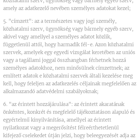
közhatalmi szerv, ügynökség vagy bármely egyéb szerv,
amely az adatkezelő nevében személyes adatokat kezel;
5. "címzett": az a természetes vagy jogi személy,
közhatalmi szerv, ügynökség vagy bármely egyéb szerv,
akivel vagy amellyel a személyes adatot közlik,
függetlenül attól, hogy harmadik fél-e. Azon közhatalmi
szervek, amelyek egy egyedi vizsgálat keretében az uniós
vagy a tagállami joggal összhangban férhetnek hozzá
személyes adatokhoz, nem minősülnek címzettnek; az
említett adatok e közhatalmi szervek általi kezelése meg
kell, hogy feleljen az adatkezelés céljainak megfelelően az
alkalmazandó adatvédelmi szabályoknak;
6. "az érintett hozzájárulása": az érintett akaratának
önkéntes, konkrét és megfelelő tájékoztatáson alapuló és
egyértelmű kinyilvánítása, amellyel az érintett
nyilatkozat vagy a megerősítést félreérthetetlenül
kifejező cselekedet útján jelzi, hogy beleegyezését adja az