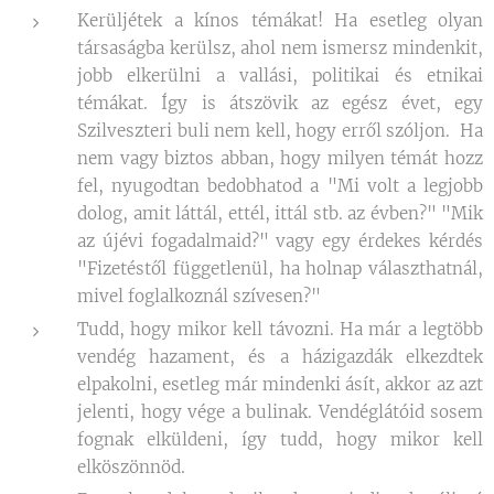
Kerüljétek a kínos témákat! Ha esetleg olyan
társaságba kerülsz, ahol nem ismersz mindenkit,
jobb elkerülni a vallási, politikai és etnikai
témákat. Így is átszövik az egész évet, egy
Szilveszteri buli nem kell, hogy erről szóljon. Ha
nem vagy biztos abban, hogy milyen témát hozz
fel, nyugodtan bedobhatod a "Mi volt a legjobb
dolog, amit láttál, ettél, ittál stb. az évben?" "Mik
az újévi fogadalmaid?" vagy egy érdekes kérdés
"Fizetéstől függetlenül, ha holnap választhatnál,
mivel foglalkoznál szívesen?"
Tudd, hogy mikor kell távozni. Ha már a legtöbb
vendég hazament, és a házigazdák elkezdtek
elpakolni, esetleg már mindenki ásít, akkor az azt
jelenti, hogy vége a bulinak. Vendéglátóid sosem
fognak elküldeni, így tudd, hogy mikor kell
elköszönnöd.