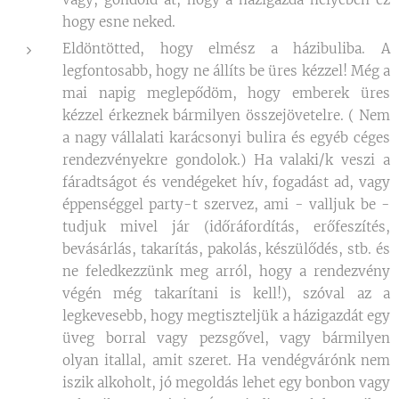
hogy esne neked.
Eldöntötted, hogy elmész a házibuliba. A
legfontosabb, hogy ne állíts be üres kézzel! Még a
mai napig meglepődöm, hogy emberek üres
kézzel érkeznek bármilyen összejövetelre. ( Nem
a nagy vállalati karácsonyi bulira és egyéb céges
rendezvényekre gondolok.) Ha valaki/k veszi a
fáradtságot és vendégeket hív, fogadást ad, vagy
éppenséggel party-t szervez, ami - valljuk be -
tudjuk mivel jár (időráfordítás, erőfeszítés,
bevásárlás, takarítás, pakolás, készülődés, stb. és
ne feledkezzünk meg arról, hogy a rendezvény
végén még takarítani is kell!), szóval az a
legkevesebb, hogy megtiszteljük a házigazdát egy
üveg borral vagy pezsgővel, vagy bármilyen
olyan itallal, amit szeret. Ha vendégvárónk nem
iszik alkoholt, jó megoldás lehet egy bonbon vagy