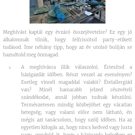
Meghívást kaptál egy évzáró összejövetelre? Ez egy jó
alkalomnak tűnik, hogy felfrissítsd party-etikett
tudásod. Íme néhány tipp, hogy az év utolsó buliján se
hazudtold meg önmagad.
A meghívásra illik válaszolni. Értesítsd a
házigazdát időben. Részt veszel az eseményen?
Esetleg vinnél magaddal valakit? Ételallergiád
van? Minél hamarabb jelzed részvételi
szándékodat, annál jobban tudnak készülni.
Természetesen mindig közbejöhet egy váratlan
betegség, vagy valami előre nem látható, én
mégis azt tanácsolom, hogy szólj időben. Ha az
egyetlen kifogás az, hogy nincs kedved vagy lusta
vagy, gondold át, hogy a házigazda helyében ez