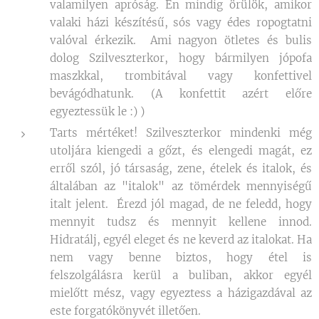
valamilyen apróság. Én mindig örülök, amikor
valaki házi készítésű, sós vagy édes ropogtatni
valóval érkezik. Ami nagyon ötletes és bulis
dolog Szilveszterkor, hogy bármilyen jópofa
maszkkal, trombitával vagy konfettivel
bevágódhatunk. (A konfettit azért előre
egyeztessük le :) )
Tarts mértéket! Szilveszterkor mindenki még
utoljára kiengedi a gőzt, és elengedi magát, ez
erről szól, jó társaság, zene, ételek és italok, és
általában az "italok" az tömérdek mennyiségű
italt jelent. Érezd jól magad, de ne feledd, hogy
mennyit tudsz és mennyit kellene innod.
Hidratálj, egyél eleget és ne keverd az italokat. Ha
nem vagy benne biztos, hogy étel is
felszolgálásra kerül a buliban, akkor egyél
mielőtt mész, vagy egyeztess a házigazdával az
este forgatókönyvét illetően.